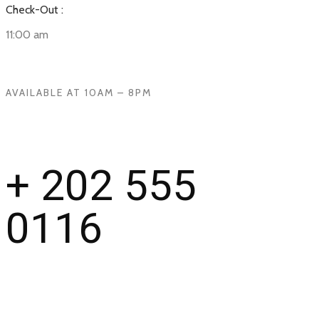
Check-Out :
11:00 am
AVAILABLE AT 10AM – 8PM
+ 202 555
0116