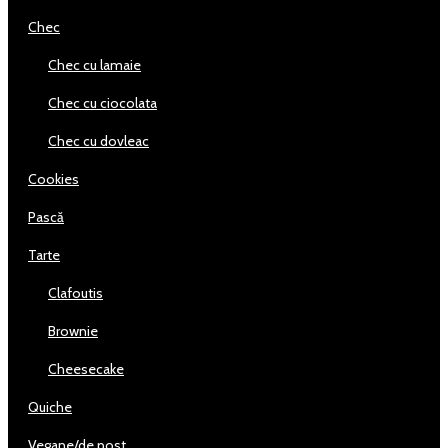
chec
chec cu lamaie
chec cu ciocolata
chec cu dovleac
cookies
pască
tarte
clafoutis
brownie
cheesecake
quiche
vegane/de post