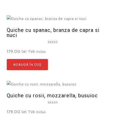
Quiche cu spanac, branza de capra si
nuci
Evaluat la
5.00
179.00
lei
TVA inclus
din 5
ADAUGĂ ÎN COȘ
Quiche cu rosii, mozzarella, busuioc
Evaluat la
5.00
179.00
lei
TVA inclus
din 5