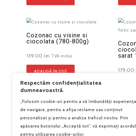
Cozonac cu visine si
ciocolata (780-800g)
Cozon
ciocol
sarat 
139.00
lei
TVA inclus
179.00
ADAUGĂ ÎN COȘ
Respectăm confidențialitatea
ADAU
dumneavoastră.
„Folosim cookie-uri pentru a vă îmbunătăți experienț
de navigare, pentru a afișa reclame sau conținut
personalizat și pentru a analiza traficul nostru. Prin
apăsarea butonului „Acceptă tot”, vă exprimați acordul
pentru utilizarea cookie-urilor.