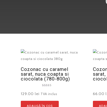
Cozonac cu caramel
Cozon
sarat, nuca coapta si
sarat,
ciocolata (780-800g)
cioco
Evaluat la
5.00
129.00
lei
66.00
TVA inclus
din 5
ADAUGĂ ÎN COȘ
ADAU