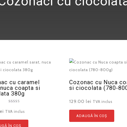
Cozonaci cu ciocolat
ac cu caramel
Cozonac cu Nuca co
 nuca coapta si
si ciocolata (780-80
lata 380g
129.00
lei
TVA inclus
Evaluat la
5.00
lei
TVA inclus
din 5
ADAUGĂ ÎN COȘ
GĂ ÎN COȘ