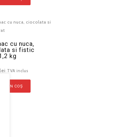
ac cu nuca,
ata si fistic
1,2 kg
lei
TVA inclus
GĂ ÎN COȘ
a