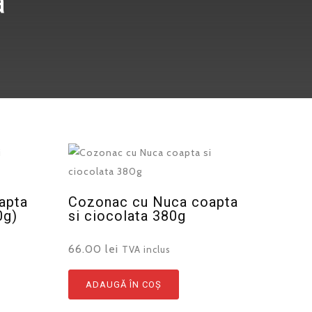
a
apta
Cozonac cu Nuca coapta
0g)
si ciocolata 380g
66.00
lei
TVA inclus
ADAUGĂ ÎN COȘ