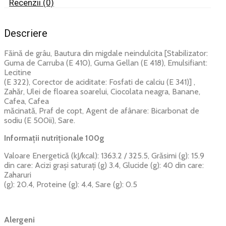
Recenzii (0)
Descriere
Făină de grâu, Bautura din migdale neindulcita [Stabilizator:
Guma de Carruba (E 410), Guma Gellan (E 418), Emulsifiant:
Lecitine
(E 322), Corector de aciditate: Fosfati de calciu (E 341)] ,
Zahăr, Ulei de floarea soarelui, Ciocolata neagra, Banane,
Cafea, Cafea
măcinată, Praf de copt, Agent de afânare: Bicarbonat de
sodiu (E 500ii), Sare.
Informații nutriționale 100g
Valoare Energetică (kJ/kcal): 1363.2 / 325.5, Grăsimi (g): 15.9
din care: Acizi grași saturați (g) 3.4, Glucide (g): 40 din care:
Zaharuri
(g): 20.4, Proteine (g): 4.4, Sare (g): 0.5
Alergeni