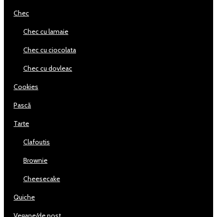
chec
chec cu lamaie
chec cu ciocolata
chec cu dovleac
cookies
pască
tarte
clafoutis
brownie
cheesecake
quiche
vegane/de post