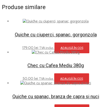
Produse similare
Quiche cu ciuperci, spanac, gorgonzola
179.00
lei
TVA inclus
ADAUGĂ ÎN COȘ
Chec cu Cafea Mediu 380g
50.00
lei
TVA inclus
ADAUGĂ ÎN COȘ
Quiche cu spanac, branza de capra si nuci