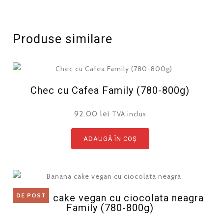
Produse similare
Chec cu Cafea Family (780-800g)
92.00
lei
TVA inclus
ADAUGĂ ÎN COȘ
DE POST
Banana cake vegan cu ciocolata neagra
Family (780-800g)