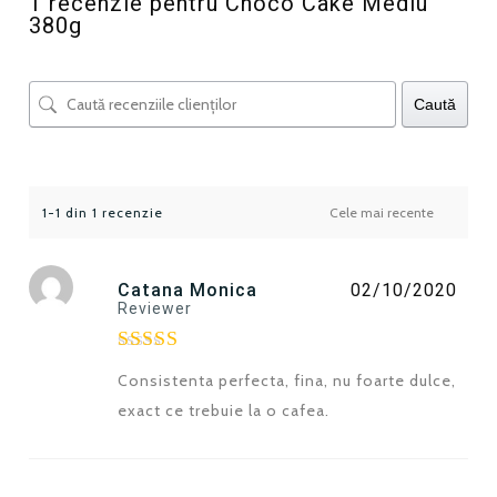
1 recenzie pentru
Choco Cake Mediu
380g
Caută
1-1 din 1 recenzie
Catana Monica
02/10/2020
Reviewer
Evaluat la
Consistenta perfecta, fina, nu foarte dulce,
5
din 5
exact ce trebuie la o cafea.