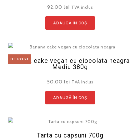
92.00
lei
TVA inclus
ADAUGĂ ÎN COȘ
DE POST
Banana cake vegan cu ciocolata neagra
Mediu 380g
50.00
lei
TVA inclus
ADAUGĂ ÎN COȘ
Tarta cu capsuni 700g