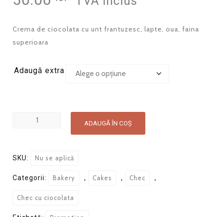
TVA inclus
pe baza
unei
singure
evaluări
Crema de ciocolata cu unt frantuzesc, lapte, oua, faina
superioara
Adaugă extra
Cantitate
ADAUGĂ ÎN COȘ
Choco
Cake
Mediu
SKU:
Nu se aplică
380g
Categorii:
Bakery
,
Cakes
,
Chec
,
Chec cu ciocolata