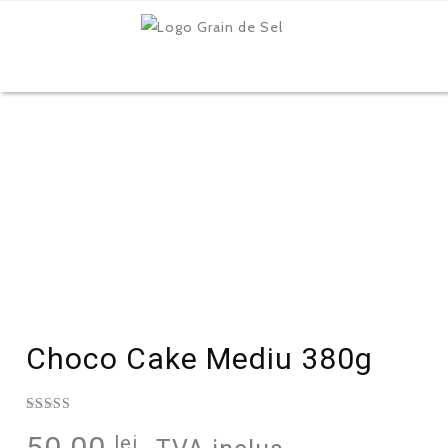
Choco Cake Mediu 380g
Evaluat la
50.00
lei
5.00
din 5