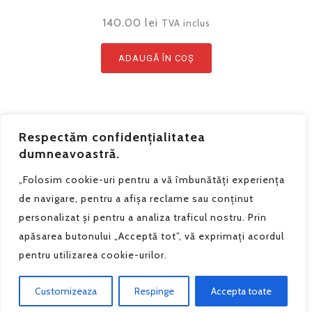
140.00
lei
TVA inclus
ADAUGĂ ÎN COȘ
Respectăm confidențialitatea
dumneavoastră.
„Folosim cookie-uri pentru a vă îmbunătăți experiența
de navigare, pentru a afișa reclame sau conținut
personalizat și pentru a analiza traficul nostru. Prin
apăsarea butonului „Acceptă tot”, vă exprimați acordul
Grain de Sel SRL - Telefon:
0740.182.294
pentru utilizarea cookie-urilor.
Politica de confidentialitate
|
Polica de anulare si retur
Grain de Sel © 2025 - by Razvan Constantin
Customizeaza
Respinge
Accepta toate