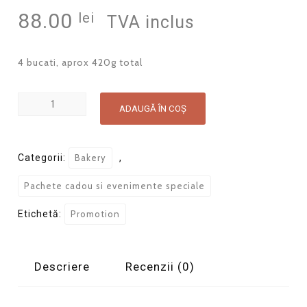
88.00
lei
TVA inclus
4 bucati, aprox 420g total
Cantitate
ADAUGĂ ÎN COȘ
Cutie
cu
briose
Categorii:
Bakery
,
cu
Pachete cadou si evenimente speciale
zmeura
si fistic
Etichetă:
Promotion
Descriere
Recenzii (0)