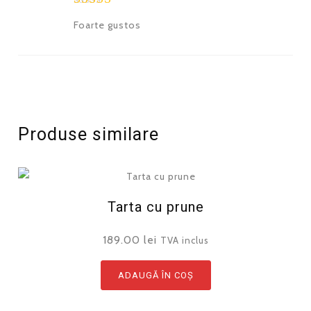
Evaluat la
Foarte gustos
5
din 5
Produse similare
Tarta cu prune
189.00
lei
TVA inclus
ADAUGĂ ÎN COȘ