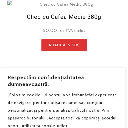
Chec cu Cafea Mediu 380g
50.00
lei
TVA inclus
ADAUGĂ ÎN COȘ
Respectăm confidențialitatea
dumneavoastră.
„Folosim cookie-uri pentru a vă îmbunătăți experiența
de navigare, pentru a afișa reclame sau conținut
personalizat și pentru a analiza traficul nostru. Prin
apăsarea butonului „Acceptă tot”, vă exprimați acordul
Grain de Sel SRL - Telefon:
0740.182.294
pentru utilizarea cookie-urilor.