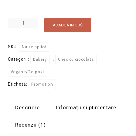
Cantitate
ADAUGĂ ÎN COȘ
Matcha
zmeura/ciocolata
neagră
SKU:
Nu se aplică
cake
Categorii:
Bakery
,
Chec cu ciocolata
,
vegan
Mediu
Vegane/De post
380g
Etichetă:
Promotion
Descriere
Informații suplimentare
Recenzii (1)