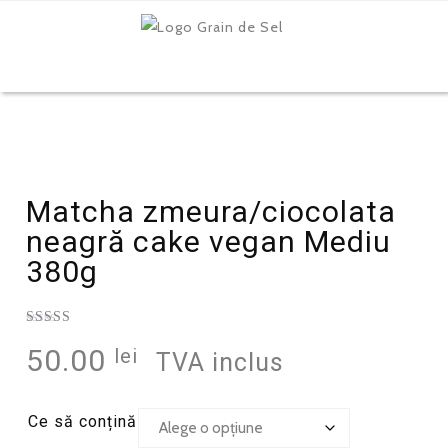
Matcha zmeura/ciocolata
neagră cake vegan Mediu
380g
Evaluat la
50.00
lei
5.00
din 5
TVA inclus
pe baza
unei
singure
evaluări
Ce să conțină