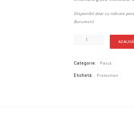
Disponibil doar cu ridicare pers
Bucuresti)
Cantitate
ADAUGĂ
Pasca
cu
ciocolata
Categorie:
Pască
(1000g)
Etichetă:
Promotion