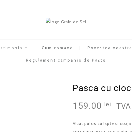
stimoniale
Cum comand
Povestea noastr
Regulament campanie de Paște
Pasca cu cioc
159.00
lei
TVA 
Aluat pufos cu lapte si coaj
smantana grasa, ciocolata, o