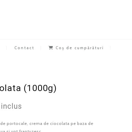
a
Contact
Coș de cumpărături
olata (1000g)
inclus
a de portocale, crema de ciocolata pe baza de
ua si unt frantuzesc