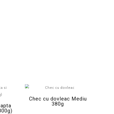
Chec cu dovleac Mediu
380g
oapta
800g)