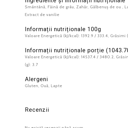
Ingrediente și informații nutriționale
Smântână, Făină de grâu, Zahăr, Gălbenuș de ou , La
Extract de vanilie
Informații nutriționale 100g
Valoare Energetică (kJ/kcal): 1392.9 / 333.4, Grăsimi (g)
Informații nutriționale porție (1043.7
Valoare Energetică (kJ/kcal): 14537.4 / 3480.2, Grăsimi 
(g): 3.7
Alergeni
Gluten, Ouă, Lapte
Recenzii
Nu există recenzii până acum.