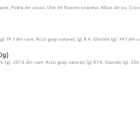
pte, Pudră de cacao, Ulei de floarea soarelui, Albus de ou, Cioc
: 19.3 din care: Acizi grași saturați (g) 8.4, Glucide (g): 34.1 din ca
0g)
(g): 201.6 din care: Acizi grași saturați (g) 87.4, Glucide (g): 356.3