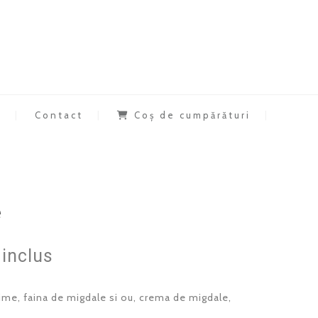
a
Contact
Coș de cumpărături
e
inclus
ime, faina de migdale si ou, crema de migdale,