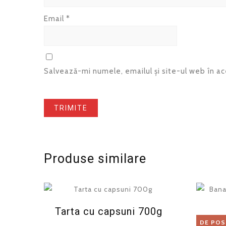
Email
*
Salvează-mi numele, emailul și site-ul web în a
Produse similare
Tarta cu capsuni 700g
DE POS
Ban