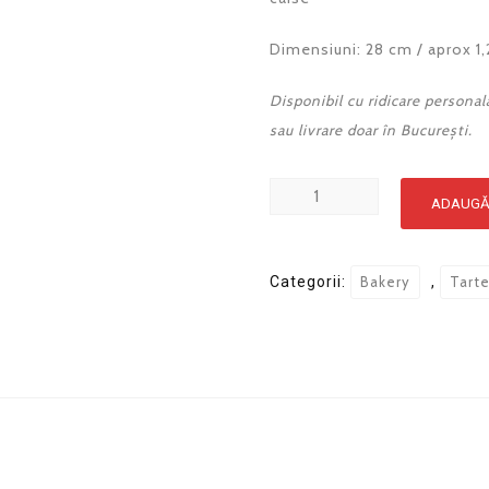
Dimensiuni: 28 cm / aprox 1,2
Disponibil cu ridicare personala
sau livrare doar în București.
Cantitate
ADAUGĂ
Tarta
cu
caise
Categorii:
Bakery
,
Tart