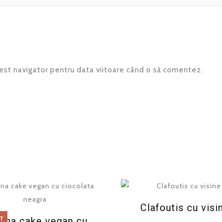
cest navigator pentru data viitoare când o să comentez.
Clafoutis cu visi
T
ana cake vegan cu